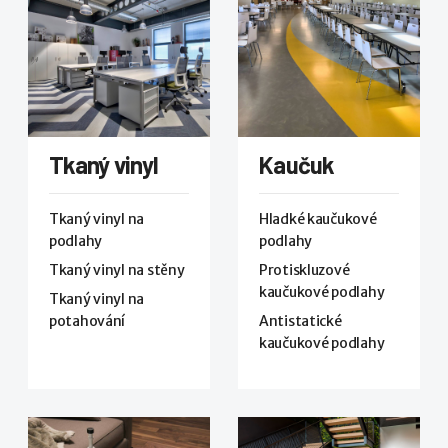
Tkaný vinyl
Kaučuk
Tkaný vinyl na
Hladké kaučukové
podlahy
podlahy
Tkaný vinyl na stěny
Protiskluzové
kaučukové podlahy
Tkaný vinyl na
potahování
Antistatické
kaučukové podlahy