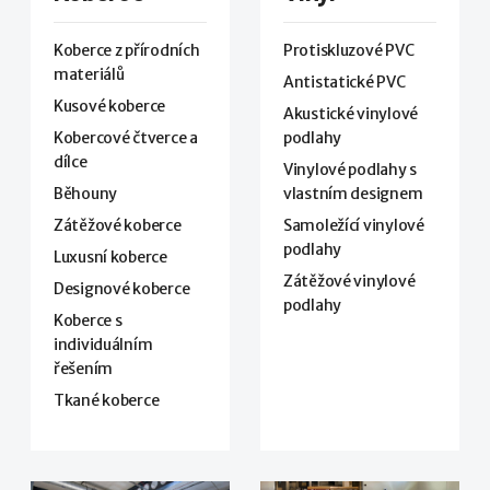
Koberce z přírodních
Protiskluzové PVC
materiálů
Antistatické PVC
Kusové koberce
Akustické vinylové
Kobercové čtverce a
podlahy
dílce
Vinylové podlahy s
Běhouny
vlastním designem
Zátěžové koberce
Samoležící vinylové
podlahy
Luxusní koberce
Zátěžové vinylové
Designové koberce
podlahy
Koberce s
individuálním
řešením
Tkané koberce