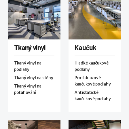
Tkaný vinyl
Kaučuk
Tkaný vinyl na
Hladké kaučukové
podlahy
podlahy
Tkaný vinyl na stěny
Protiskluzové
kaučukové podlahy
Tkaný vinyl na
potahování
Antistatické
kaučukové podlahy