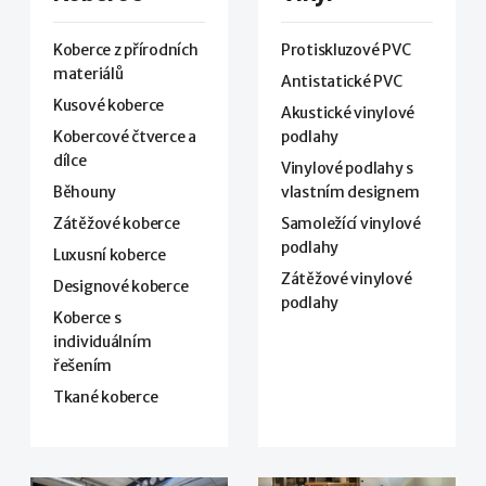
Koberce z přírodních
Protiskluzové PVC
materiálů
Antistatické PVC
Kusové koberce
Akustické vinylové
Kobercové čtverce a
podlahy
dílce
Vinylové podlahy s
Běhouny
vlastním designem
Zátěžové koberce
Samoležící vinylové
podlahy
Luxusní koberce
Zátěžové vinylové
Designové koberce
podlahy
Koberce s
individuálním
řešením
Tkané koberce