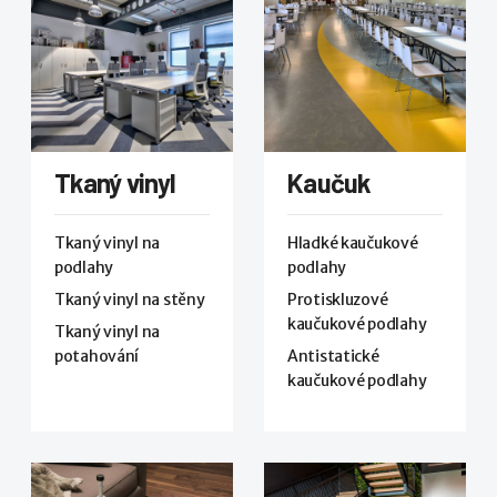
Tkaný vinyl
Kaučuk
Tkaný vinyl na
Hladké kaučukové
podlahy
podlahy
Tkaný vinyl na stěny
Protiskluzové
kaučukové podlahy
Tkaný vinyl na
potahování
Antistatické
kaučukové podlahy