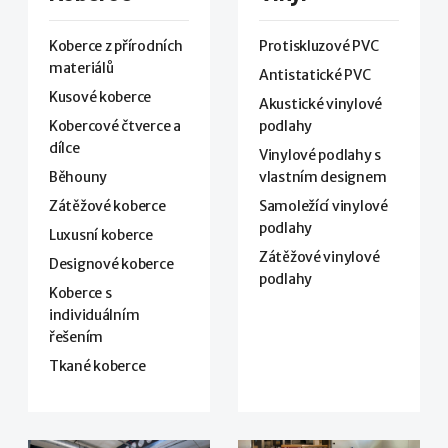
Koberce z přírodních
Protiskluzové PVC
materiálů
Antistatické PVC
Kusové koberce
Akustické vinylové
Kobercové čtverce a
podlahy
dílce
Vinylové podlahy s
Běhouny
vlastním designem
Zátěžové koberce
Samoležící vinylové
podlahy
Luxusní koberce
Zátěžové vinylové
Designové koberce
podlahy
Koberce s
individuálním
řešením
Tkané koberce