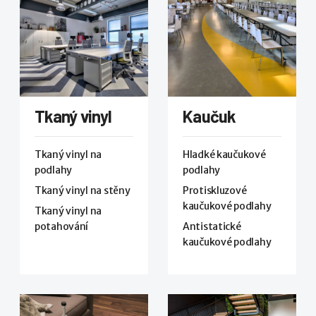
Tkaný vinyl
Kaučuk
Tkaný vinyl na
Hladké kaučukové
podlahy
podlahy
Tkaný vinyl na stěny
Protiskluzové
kaučukové podlahy
Tkaný vinyl na
potahování
Antistatické
kaučukové podlahy