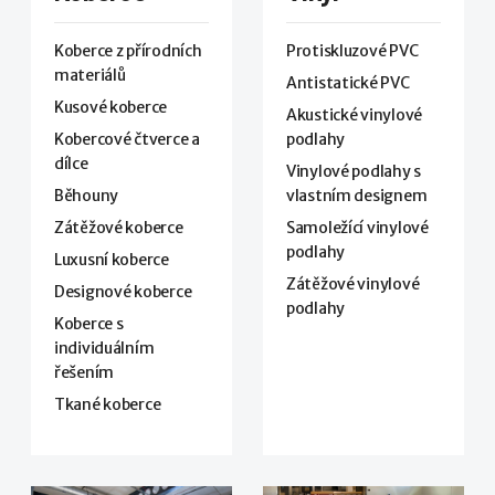
Koberce z přírodních
Protiskluzové PVC
materiálů
Antistatické PVC
Kusové koberce
Akustické vinylové
Kobercové čtverce a
podlahy
dílce
Vinylové podlahy s
Běhouny
vlastním designem
Zátěžové koberce
Samoležící vinylové
podlahy
Luxusní koberce
Zátěžové vinylové
Designové koberce
podlahy
Koberce s
individuálním
řešením
Tkané koberce