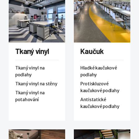
Tkaný vinyl
Kaučuk
Tkaný vinyl na
Hladké kaučukové
podlahy
podlahy
Tkaný vinyl na stěny
Protiskluzové
kaučukové podlahy
Tkaný vinyl na
potahování
Antistatické
kaučukové podlahy