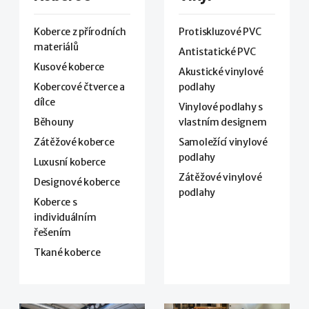
Koberce z přírodních
Protiskluzové PVC
materiálů
Antistatické PVC
Kusové koberce
Akustické vinylové
Kobercové čtverce a
podlahy
dílce
Vinylové podlahy s
Běhouny
vlastním designem
Zátěžové koberce
Samoležící vinylové
podlahy
Luxusní koberce
Zátěžové vinylové
Designové koberce
podlahy
Koberce s
individuálním
řešením
Tkané koberce