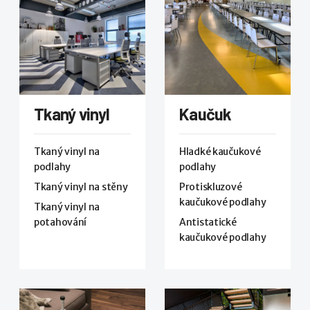
Tkaný vinyl
Kaučuk
Tkaný vinyl na
Hladké kaučukové
podlahy
podlahy
Tkaný vinyl na stěny
Protiskluzové
kaučukové podlahy
Tkaný vinyl na
potahování
Antistatické
kaučukové podlahy