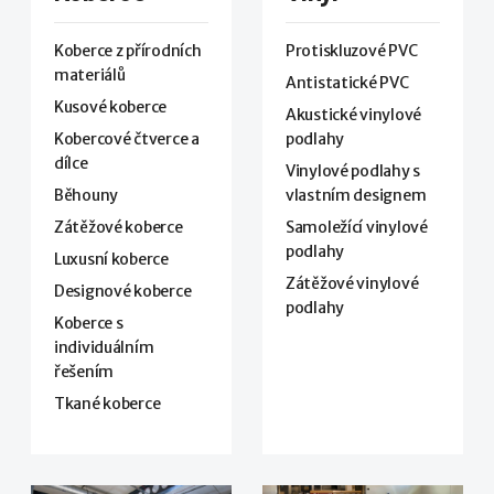
Koberce z přírodních
Protiskluzové PVC
materiálů
Antistatické PVC
Kusové koberce
Akustické vinylové
Kobercové čtverce a
podlahy
dílce
Vinylové podlahy s
Běhouny
vlastním designem
Zátěžové koberce
Samoležící vinylové
podlahy
Luxusní koberce
Zátěžové vinylové
Designové koberce
podlahy
Koberce s
individuálním
řešením
Tkané koberce