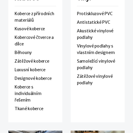
Koberce z přírodních
Protiskluzové PVC
materiálů
Antistatické PVC
Kusové koberce
Akustické vinylové
Kobercové čtverce a
podlahy
dílce
Vinylové podlahy s
Běhouny
vlastním designem
Zátěžové koberce
Samoležící vinylové
podlahy
Luxusní koberce
Zátěžové vinylové
Designové koberce
podlahy
Koberce s
individuálním
řešením
Tkané koberce