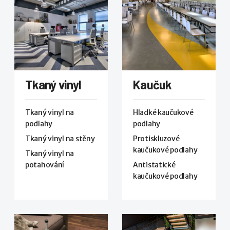
Tkaný vinyl
Kaučuk
Tkaný vinyl na
Hladké kaučukové
podlahy
podlahy
Tkaný vinyl na stěny
Protiskluzové
kaučukové podlahy
Tkaný vinyl na
potahování
Antistatické
kaučukové podlahy