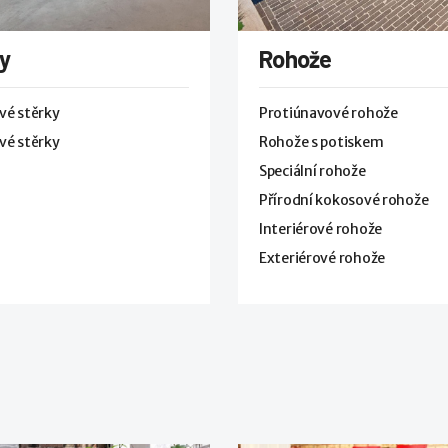
y
Rohože
vé stěrky
Protiúnavové rohože
vé stěrky
Rohože s potiskem
Speciální rohože
Přírodní kokosové rohože
Interiérové rohože
Exteriérové rohože