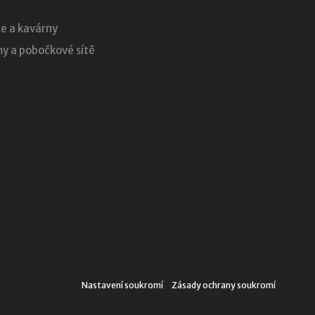
e a kavárny
 a pobočkové sítě
Nastavení soukromí
Zásady ochrany soukromí