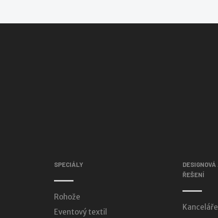
SPECIÁLY
DESIGNOVÁ
ŘEŠENÍ
Rohože
Kanceláře
Eventový textil