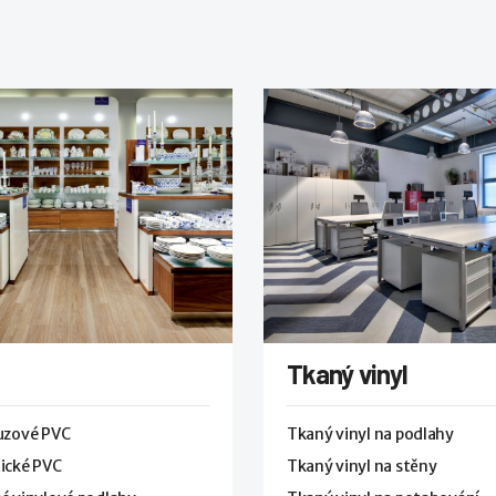
Tkaný vinyl
luzové PVC
Tkaný vinyl na podlahy
ické PVC
Tkaný vinyl na stěny