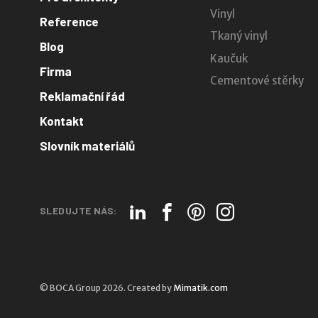
Vinyl
Reference
Tkaný vinyl
Blog
Kaučuk
Firma
Cementové stěrky
Reklamační řád
Kontakt
Slovník materiálů
SLEDUJTE NÁS:
© BOCA Group 2026. Created by
Mimatik.com