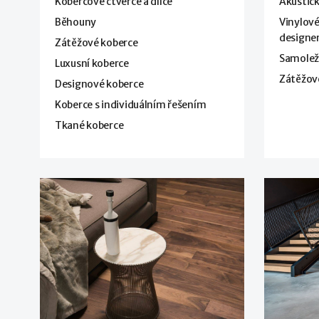
Kobercové čtverce a dílce
Akustick
Běhouny
Vinylové
design
Zátěžové koberce
Samoleží
Luxusní koberce
Zátěžov
Designové koberce
Koberce s individuálním řešením
Tkané koberce