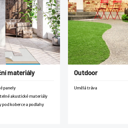
ní materiály
Outdoor
é panely
Umělá tráva
elné akustické materiály
 pod koberce a podlahy