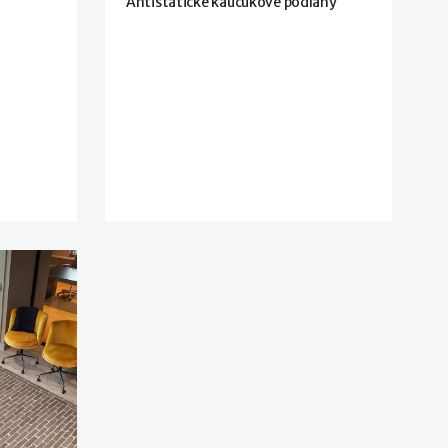
Antistatické kaučukové podlahy