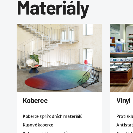
Materiály
Koberce
Vinyl
Koberce z přírodních materiálů
Protisk
Kusové koberce
Antistat