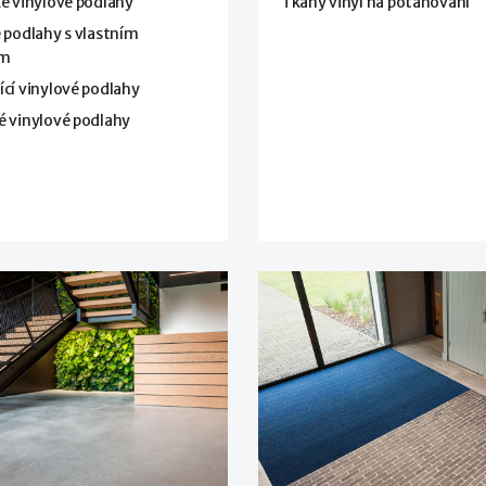
é vinylové podlahy
Tkaný vinyl na potahování
 podlahy s vlastním
em
cí vinylové podlahy
é vinylové podlahy