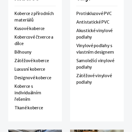
Koberce z přírodních
Protiskluzové PVC
materiálů
Antistatické PVC
Kusové koberce
Akustické vinylové
Kobercové čtverce a
podlahy
dílce
Vinylové podlahy s
Běhouny
vlastním designem
Zátěžové koberce
Samoležící vinylové
podlahy
Luxusní koberce
Zátěžové vinylové
Designové koberce
podlahy
Koberce s
individuálním
řešením
Tkané koberce