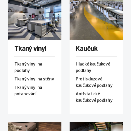
Tkaný vinyl
Kaučuk
Tkaný vinyl na
Hladké kaučukové
podlahy
podlahy
Tkaný vinyl na stěny
Protiskluzové
kaučukové podlahy
Tkaný vinyl na
potahování
Antistatické
kaučukové podlahy