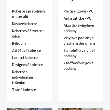
Koberce z přírodních
Protiskluzové PVC
materiálů
Antistatické PVC
Kusové koberce
Akustické vinylové
Kobercové čtverce a
podlahy
dílce
Vinylové podlahy s
Běhouny
vlastním designem
Zátěžové koberce
Samoležící vinylové
podlahy
Luxusní koberce
Zátěžové vinylové
Designové koberce
podlahy
Koberce s
individuálním
řešením
Tkané koberce