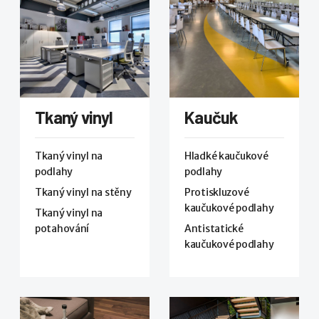
Tkaný vinyl
Kaučuk
Tkaný vinyl na
Hladké kaučukové
podlahy
podlahy
Tkaný vinyl na stěny
Protiskluzové
kaučukové podlahy
Tkaný vinyl na
potahování
Antistatické
kaučukové podlahy