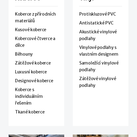
Koberce z přírodních
Protiskluzové PVC
materiálů
Antistatické PVC
Kusové koberce
Akustické vinylové
Kobercové čtverce a
podlahy
dílce
Vinylové podlahy s
Běhouny
vlastním designem
Zátěžové koberce
Samoležící vinylové
podlahy
Luxusní koberce
Zátěžové vinylové
Designové koberce
podlahy
Koberce s
individuálním
řešením
Tkané koberce