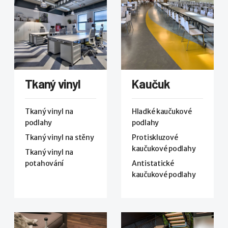
Tkaný vinyl
Kaučuk
Tkaný vinyl na
Hladké kaučukové
podlahy
podlahy
Tkaný vinyl na stěny
Protiskluzové
kaučukové podlahy
Tkaný vinyl na
potahování
Antistatické
kaučukové podlahy