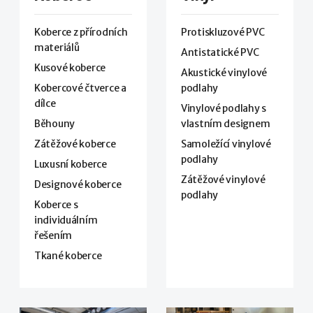
Koberce z přírodních
Protiskluzové PVC
materiálů
Antistatické PVC
Kusové koberce
Akustické vinylové
Kobercové čtverce a
podlahy
dílce
Vinylové podlahy s
Běhouny
vlastním designem
Zátěžové koberce
Samoležící vinylové
podlahy
Luxusní koberce
Zátěžové vinylové
Designové koberce
podlahy
Koberce s
individuálním
řešením
Tkané koberce