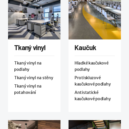
Tkaný vinyl
Kaučuk
Tkaný vinyl na
Hladké kaučukové
podlahy
podlahy
Tkaný vinyl na stěny
Protiskluzové
kaučukové podlahy
Tkaný vinyl na
potahování
Antistatické
kaučukové podlahy